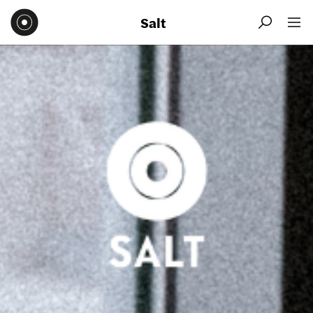
Salt

