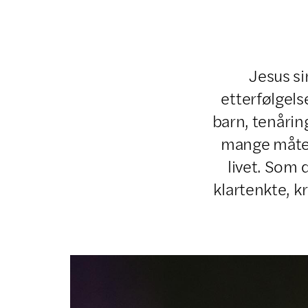
Jesus si
etterfølgels
barn, tenåring
mange måter,
livet. Som 
klartenkte, k