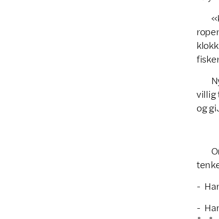
«Kom,
roper
klokk
fiske
Nysgj
villi
og gi
Om en
tenke
- Han
- Han