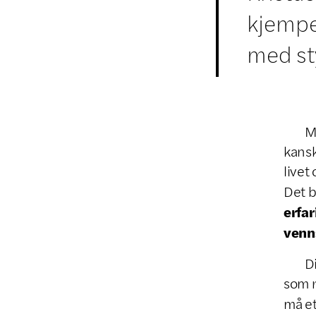
kjemper
med st
Men å
kansk
livet
Det b
erfa
venn
Disip
som r
må et