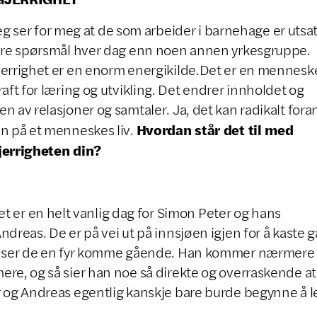
er for meg at de som arbeider i barnehage er utsat
ere spørsmål hver dag enn noen annen yrkesgruppe.
errighet er en enorm energikilde.Det er en menneske
raft for læring og utvikling. Det endrer innholdet og
n av relasjoner og samtaler. Ja, det kan radikalt fora
Hvordan står det til med
n på et menneskes liv.
jerrigheten din?
r en helt vanlig dag for Simon Peter og hans
ndreas. De er på vei ut på innsjøen igjen for å kaste g
å ser de en fyr komme gående. Han kommer nærmere
re, og så sier han noe så direkte og overraskende at
 og Andreas egentlig kanskje bare burde begynne å l