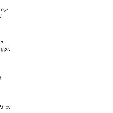
re,»
så
er
ligge,
å
å lov