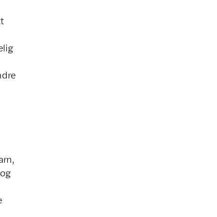
t
lig
ndre
arn,
 og
e