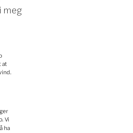
 i meg
o
 at
vind.
ger
. Vi
 å ha