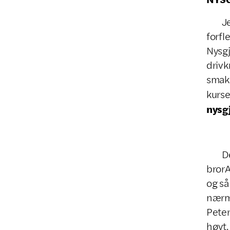
Jeg s
forfl
Nysgj
drivk
smake
kurse
nysg
Det e
brorA
og s
nærme
Peter
høyt.