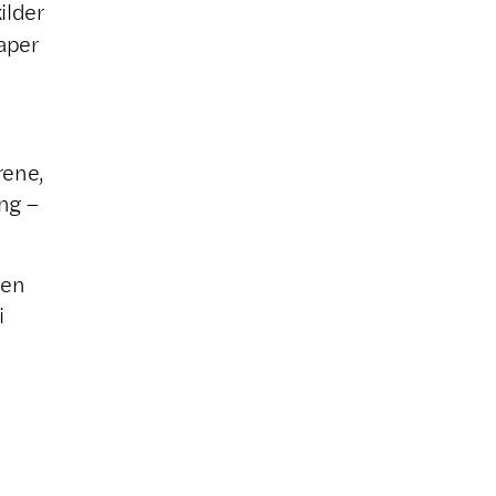
ilder
aper
rene,
ing –
men
i