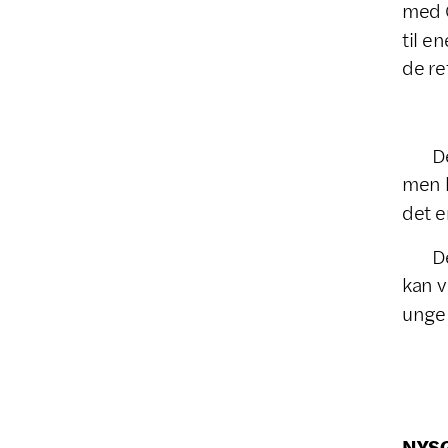
med G
til e
de re
Den 
men k
det e
Den 
kan v
unge 
NYS