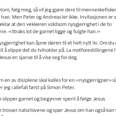
 følg meg, så vil jeg gjøre dere til menneskefiske
 han. Men Peter og Andreas ler ikke. Invitasjonen er 
eklar at den vekkeren voldsom nysgjerrighet i de to
rne. «Straks lot de garnet ligge og fulgte han.»
errighet kan åpne døren til et helt nytt liv. Om du 
g til å slippe det du tviholder på. La motforestillingene 
Jesus en sjanse til å vise seg for deg.
 av disiplene skal kalles for en «nysgjerrigper» s
r jeg i allefall først på Simon Peter.
 slipper garnet og begynner spent å følge Jesus
 trosser naturlovene og spør Jesus om han også kan f