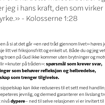
 jeg i hans kraft, den som virker
yrke.» - Kolosserne 1:28
 si at det går «en rød tråd gjennom livet» høres j
je litt vel friksjonsfritt og enkelt ut. Både du og jeg vet
 og troen på Gud ikke kommer uten brytninger og mot
spørsmål som krever svar,
lir «knuter på tråden»:
ringer som behøver refleksjon og helbredelse,
skap som trenger tilgivelse.
pelskap kan ikke reduseres til et sett med handlin
epeteres jevnlig, og dermed garanterer en livslang tro
dypere
 nivå
– ned til selve relasjonen vi er invitert til