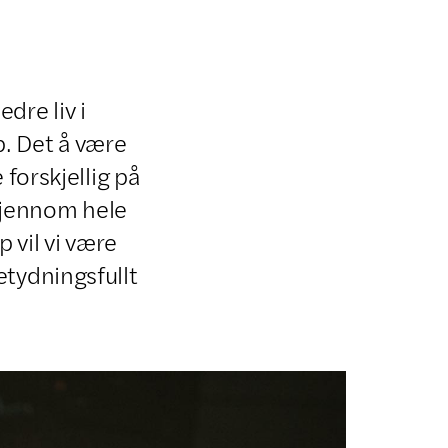
dre liv i
p. Det å være
 forskjellig på
 gjennom hele
 vil vi være
etydningsfullt