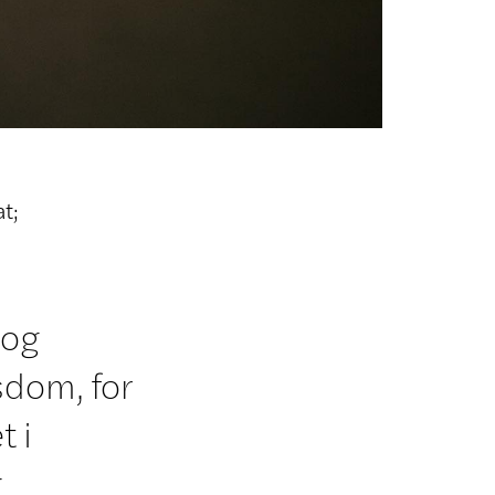
t;
 og
sdom, for
t i
g