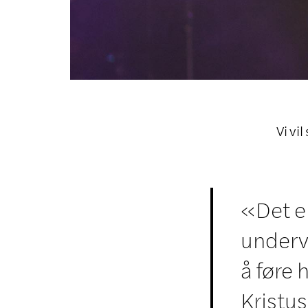
Vi vi
«Det er
undervi
å føre
Kristus