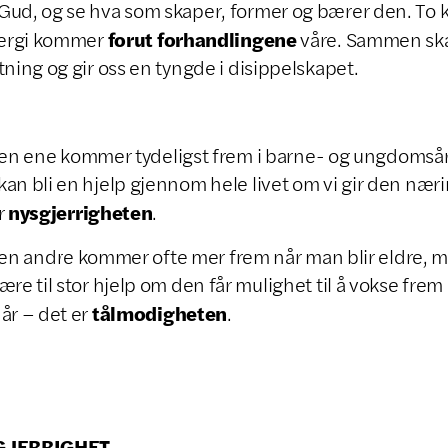
ud, og se hva som skaper, former og bærer den. To k
forut
forhandlingene
nergi kommer
våre. Sammen sk
tning og gir oss en tyngde i disippelskapet.
ene kommer tydeligst frem i barne- og ungdomså
an bli en hjelp gjennom hele livet om vi gir den nær
nysgjerrigheten
r
.
andre kommer ofte mer frem når man blir eldre, 
ære til stor hjelp om den får mulighet til å vokse frem 
tålmodigheten
år – det er
.
GJERRIGHET