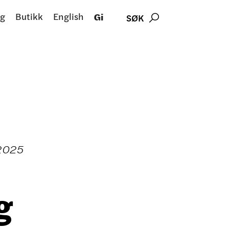
g
Butikk
English
Gi
SØK

2025
g