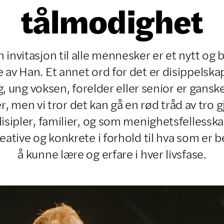
tålmodighet
n invitasjon til alle mennesker er et nytt og be
e av Han. Et annet ord for det er disippelska
, ung voksen, forelder eller senior er ganske
 men vi tror det kan gå en rød tråd av tro
disipler, familier, og som menighetsfellesskap
reative og konkrete i forhold til hva som er b
å kunne lære og erfare i hver livsfase.