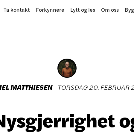
Ta kontakt
Forkynnere
Lytt og les
Om oss
Byg
IEL MATTHIESEN
TORSDAG
20
.
FEBRUAR
Nysgjerrighet o