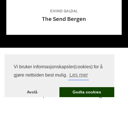
EIVIND GALDAL
The Send Bergen
Vi bruker informasjonskapsler(cookies) for å
Les mer
gjøre nettsiden best mulig.
Lurer du på noe?
Avslå
Godta cookies
Still et spørsmål eller ta neste steg.
Kontakt oss
