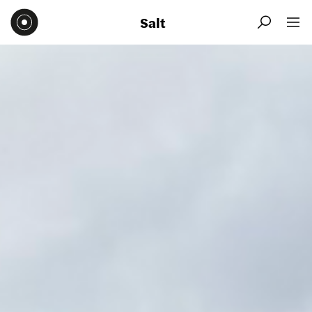
Salt

