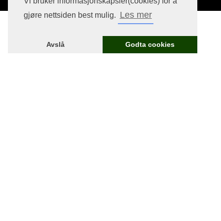
Vi bruker informasjonskapsler(cookies) for å
Les mer
gjøre nettsiden best mulig.
Avslå
Godta cookies
Lurer du på noe?
Still et spørsmål eller ta neste steg.
Kontakt oss

Gi til kirken