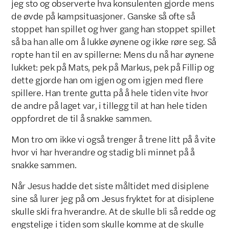
jeg sto og observerte hva konsulenten gjorde mens
de øvde på kampsituasjoner. Ganske så ofte så
stoppet han spillet og hver gang han stoppet spillet
så ba han alle om å lukke øynene og ikke røre seg. Så
ropte han til en av spillerne: Mens du nå har øynene
lukket: pek på Mats, pek på Markus, pek på Fillip og
dette gjorde han om igjen og om igjen med flere
spillere. Han trente gutta på å hele tiden vite hvor
de andre på laget var, i tillegg til at han hele tiden
oppfordret de til å snakke sammen.
Mon tro om ikke vi også trenger å trene litt på å vite
hvor vi har hverandre og stadig bli minnet på å
snakke sammen.
Når Jesus hadde det siste måltidet med disiplene
sine så lurer jeg på om Jesus fryktet for at disiplene
skulle skli fra hverandre. At de skulle bli så redde og
engstelige i tiden som skulle komme at de skulle