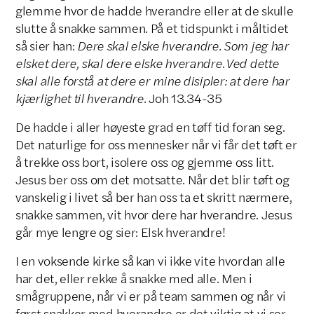
glemme hvor de hadde hverandre eller at de skulle
slutte å snakke sammen. På et tidspunkt i måltidet
så sier han:
Dere skal elske hverandre. Som jeg har
elsket dere, skal dere elske hverandre. Ved dette
skal alle forstå at dere er mine disipler: at dere har
kjærlighet til hverandre.
Joh 13.34-35
De hadde i aller høyeste grad en tøff tid foran seg.
Det naturlige for oss mennesker når vi får det tøft er
å trekke oss bort, isolere oss og gjemme oss litt.
Jesus ber oss om det motsatte. Når det blir tøft og
vanskelig i livet så ber han oss ta et skritt nærmere,
snakke sammen, vit hvor dere har hverandre. Jesus
går mye lengre og sier: Elsk hverandre!
I en voksende kirke så kan vi ikke vite hvordan alle
har det, eller rekke å snakke med alle. Men i
smågruppene, når vi er på team sammen og når vi
først snakker med hverandre er det viktig at vi ser