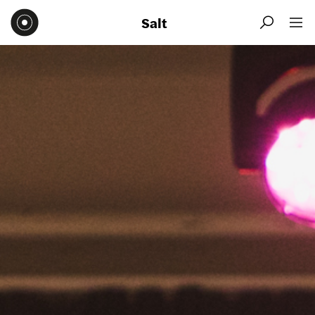
Salt

