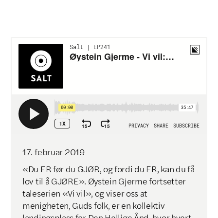
Klikk for å kopiere lenke

17
.
februar
2019
«Du ER før du GJØR, og fordi du ER, kan du få
lov til å GJØRE». Øystein Gjerme fortsetter
taleserien «Vi vil», og viser oss at
menigheten, Guds folk, er en kollektiv
landingsplass for Den Hellige Ånd, hvor hvert