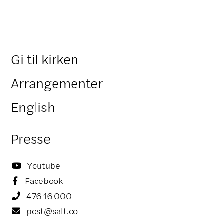
Gi til kirken
Arrangementer
English
Presse
Youtube

Facebook

476 16 000

post@salt.co
