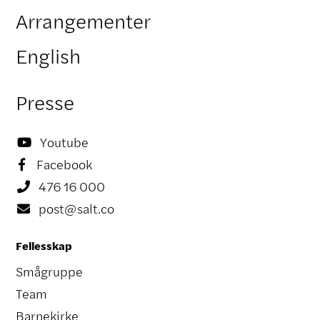
Arrangementer
English
Presse
Youtube

Facebook

476 16 000

post@salt.co

Fellesskap
Smågruppe
Team
Barnekirke