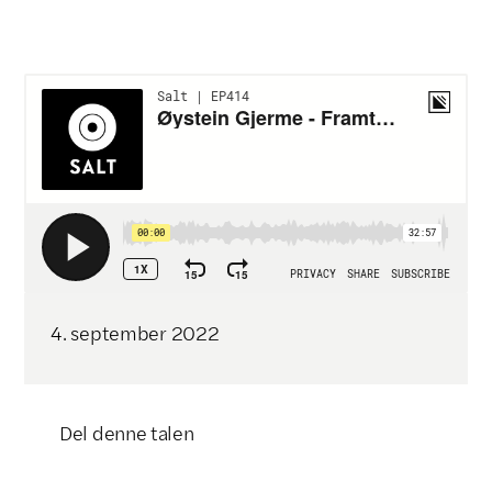
Klikk for å kopiere lenke

4
.
september
2022
Del denne talen
Klikk for å kopiere lenke
