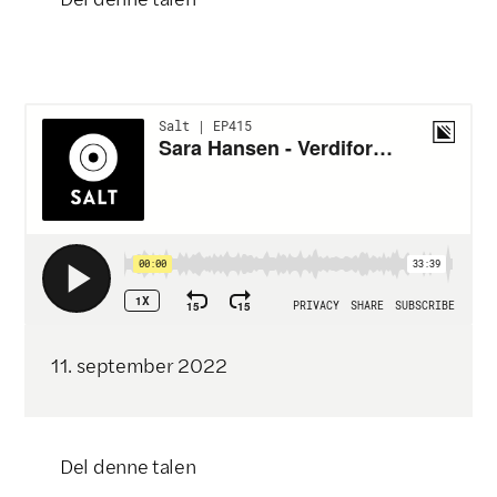
Klikk for å kopiere lenke

11
.
september
2022
Del denne talen