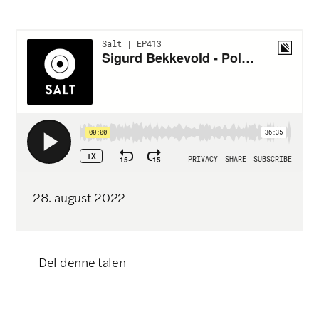
28
.
august
2022
Del denne talen
Klikk for å kopiere lenke
