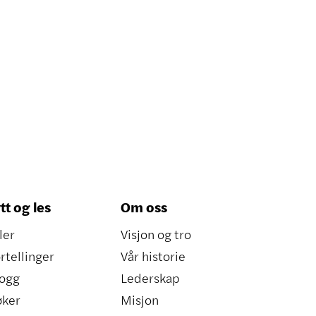
tt og les
Om oss
ler
Visjon og tro
rtellinger
Vår historie
ogg
Lederskap
øker
Misjon