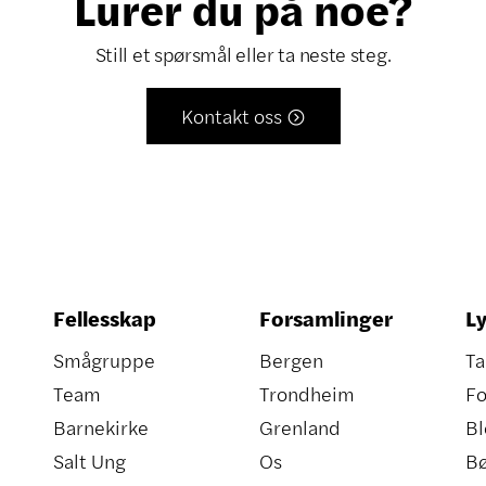
Lurer du på noe?
Still et spørsmål eller ta neste steg.
Kontakt oss

Fellesskap
Forsamlinger
Ly
Smågruppe
Bergen
Ta
Team
Trondheim
Fo
Barnekirke
Grenland
Bl
Salt Ung
Os
B