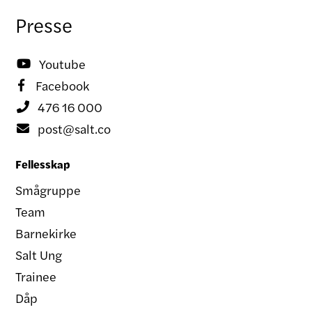
Presse
Youtube

Facebook

476 16 000

post@salt.co

Fellesskap
Smågruppe
Team
Barnekirke
Salt Ung
Trainee
Dåp