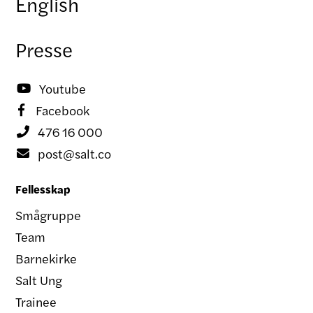
English
Presse
Youtube

Facebook

476 16 000

post@salt.co

Fellesskap
Smågruppe
Team
Barnekirke
Salt Ung
Trainee