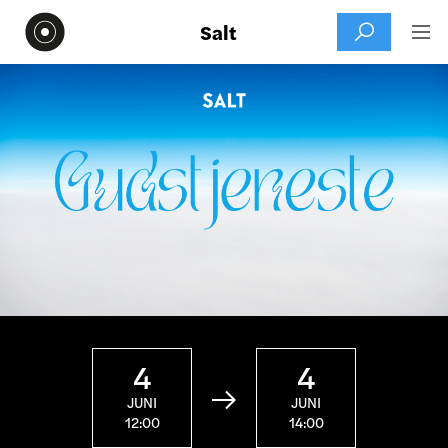
Salt


4
4

JUNI
JUNI
12:00
14:00