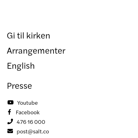
Gi til kirken
Arrangementer
English
Presse
Youtube

Facebook

476 16 000

post@salt.co
