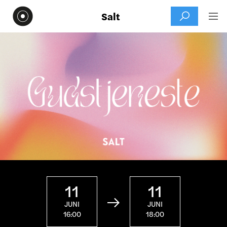
Salt


11
11

JUNI
JUNI
16:00
18:00