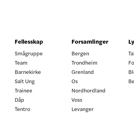
Fellesskap
Forsamlinger
Ly
Smågruppe
Bergen
Ta
Team
Trondheim
Fo
Barnekirke
Grenland
Bl
Salt Ung
Os
B
Trainee
Nordhordland
Dåp
Voss
Tentro
Levanger