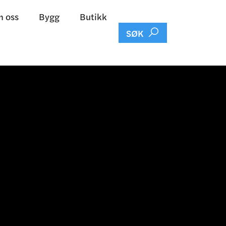
 oss
Bygg
Butikk

SØK