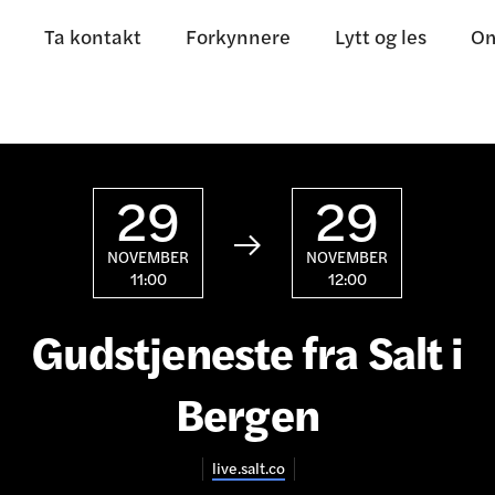
Ta kontakt
Forkynnere
Lytt og les
Om
29
29

NOVEMBER
NOVEMBER
11:00
12:00
Gudstjeneste fra Salt i
Bergen
live.salt.co