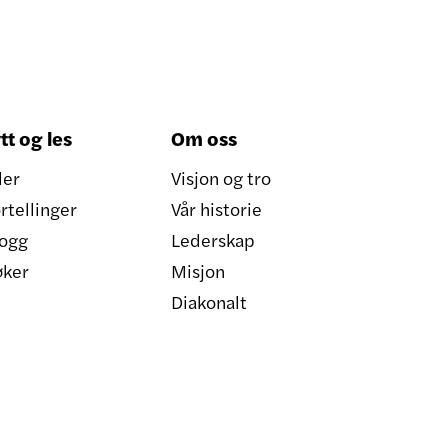
tt og les
Om oss
ler
Visjon og tro
rtellinger
Vår historie
ogg
Lederskap
øker
Misjon
Diakonalt