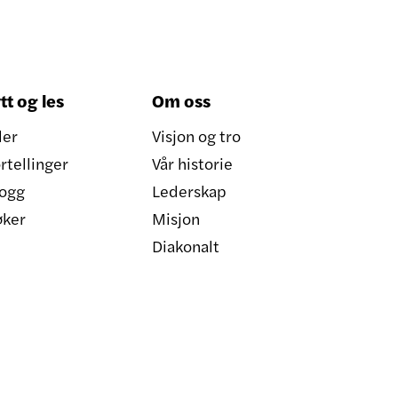
tt og les
Om oss
ler
Visjon og tro
rtellinger
Vår historie
ogg
Lederskap
øker
Misjon
Diakonalt