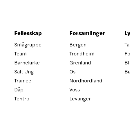
Fellesskap
Forsamlinger
Ly
Smågruppe
Bergen
Ta
Team
Trondheim
Fo
Barnekirke
Grenland
Bl
Salt Ung
Os
B
Trainee
Nordhordland
Dåp
Voss
Tentro
Levanger