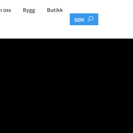
 oss
Bygg
Butikk

SØK