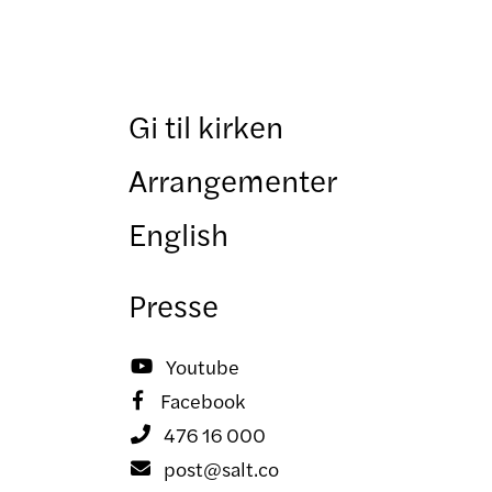
Gi til kirken
Arrangementer
English
Presse
Youtube

Facebook

476 16 000

post@salt.co
