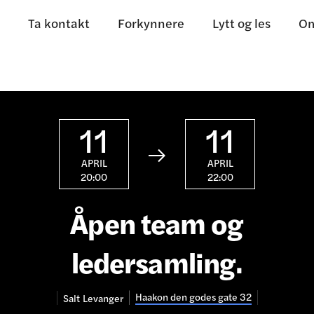
Ta kontakt
Forkynnere
Lytt og les
Om
11
11

APRIL
APRIL
20:00
22:00
Åpen team og
ledersamling.
Haakon den godes gate 32
Salt
Levanger