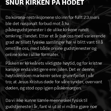
SNUR KIRKEN PÅ HODET
Da korona-restriksjonene slo inn for fullt 23.mars
ble det nasjonalt forbud mot å ha
påskegudstjenester i de ulike kirkene rundt
omkring i landet. Etter et år bak oss med varierende
grad av tillatt fysiske samlinger har vi blitt vant til å
omstille oss, med både online gudstjenester og
online kirke i ulike formater.
Påsken er kirkeårets viktigste høytid, og for kristne
kanskje enda viktigere enn julen. Det er denne
høytiden som markerer selve grunnfjellet i vår
tro; at Jesus Kristus døde for våre synder, overvant
døden, og stod opp igjen påskemorgen.
Da vi ikke kunne samle mennesker fysisk til
gudstjeneste i år, fant vi ut at vi måtte gjøre noe