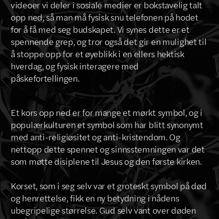
videoer vi deler i sosiale medier er bokstavelig talt
opp ned, så man må fysisk snu telefonen på hodet
for å få med seg budskapet. Vi synes dette er et
spennende grep, og tror også det gir en mulighet til
å stoppe opp for et øyeblikk i en ellers hektisk
hverdag, og fysisk interagere med
påskefortellingen.
Et kors opp ned er for mange et mørkt symbol, og i
populærkulturen et symbol som har blitt synonymt
med anti-religiøsitet og anti-kristendom. Og
nettopp dette spennet og sinnsstemningen var det
som møtte disiplene til Jesus og den første kirken.
Korset, som i seg selv var et groteskt symbol på død
og henrettelse, fikk en ny betydning i nådens
ubegripelige størrelse. Gud selv vant over døden