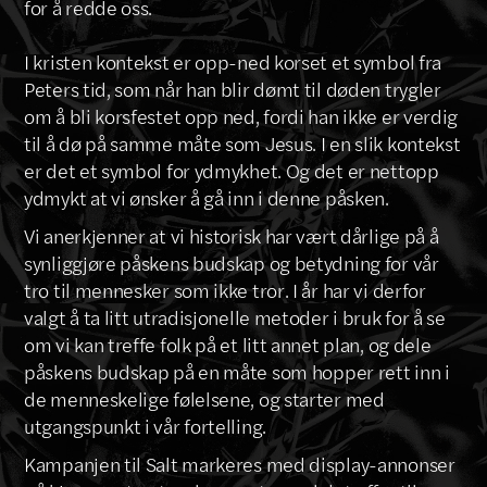
for å redde oss.
I kristen kontekst er opp-ned korset et symbol fra
Peters tid, som når han blir dømt til døden trygler
om å bli korsfestet opp ned, fordi han ikke er verdig
til å dø på samme måte som Jesus. I en slik kontekst
er det et symbol for ydmykhet. Og det er nettopp
ydmykt at vi ønsker å gå inn i denne påsken.
Vi anerkjenner at vi historisk har vært dårlige på å
synliggjøre påskens budskap og betydning for vår
tro til mennesker som ikke tror. I år har vi derfor
valgt å ta litt utradisjonelle metoder i bruk for å se
om vi kan treffe folk på et litt annet plan, og dele
påskens budskap på en måte som hopper rett inn i
de menneskelige følelsene, og starter med
utgangspunkt i vår fortelling.
Kampanjen til Salt markeres med display-annonser