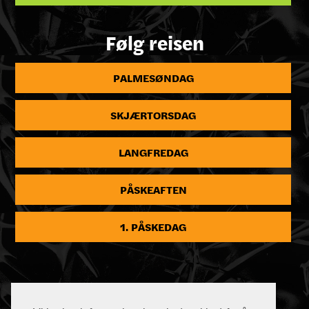
Følg reisen
PALMESØNDAG
SKJÆRTORSDAG
LANGFREDAG
PÅSKEAFTEN
1. PÅSKEDAG