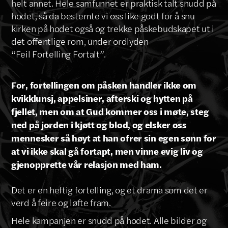
helt annet. Hele samfunnet er praktisk talt snudd på
hodet, så da bestemte vi oss like godt for å snu
kirken på hodet også og trekke påskebudskapet ut i
det offentlige rom, under ordlyden
“Feil Fortelling Fortalt”.
For, fortellingen om påsken handler ikke om
kvikklunsj, appelsiner, afterski og hytten på
fjellet, men om at Gud kommer oss i møte, steg
ned på jorden i kjøtt og blod, og elsker oss
mennesker så høyt at han ofrer sin egen sønn for
at vi ikke skal gå fortapt, men vinne evig liv og
gjenopprette vår relasjon med ham.
Det er en heftig fortelling, og et drama som det er
verd å feire og løfte fram.
Hele kampanjen er snudd på hodet. Alle bilder og