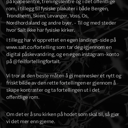
på kjøpesentre, treningssentre og i det offentlige
rom, i tillegg til fysiske plakater i både Bergen,
Trondheim, Skien, Levanger, Voss, Os,
Nordhordaland og andre byer. - Til og med steder
hvor Salt ikke har fysiske kirker.
I tillegg har vi opprettet en egen landings-side på
www.salt.co/fortelling som tar deg igjennom en
digital påskevandring, og en egen instagram-konto
på @feilfortellingfortalt.
Vi tror at den beste måten å gi mennesker et nytt og
friskt bilde av den rette fortellingen er gjennom å
skape kontraster og ta fortellingen ut i det
offentlige rom.
Om det er å snu kirken på hodet
som skal til, så gjør
vi det mer enn gjerne.