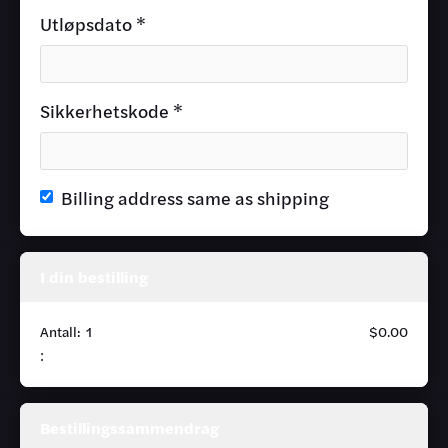
Utløpsdato *
Sikkerhetskode *
Billing address same as shipping
I din bestilling
Antall:  
1
$0.00
:
Bestillingssammendrag