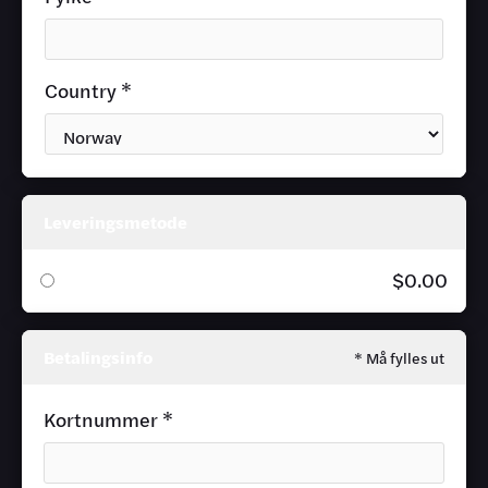
Country *
Leveringsmetode
$0.00
Betalingsinfo
* Må fylles ut
Kortnummer *