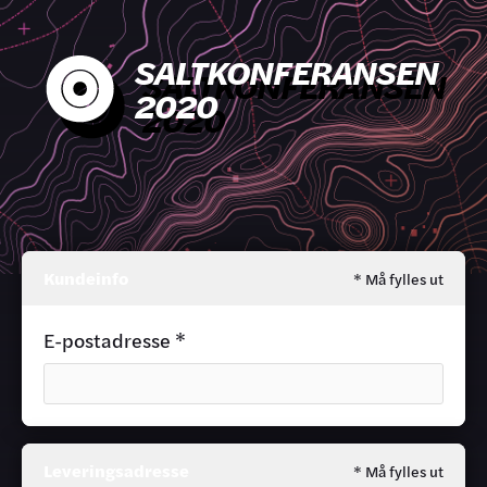
SALTKONFERANSEN
2020
Kundeinfo
* Må fylles ut
E-postadresse *
Leveringsadresse
* Må fylles ut